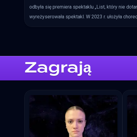
odbyła się premiera spektaklu „List, który nie dot
wyreżyserowała spektakl. W 2023 r. ułożyła chore
Zagrają