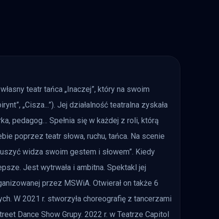
własny teatr tańca „Inaczej”, który na swoim
ynt”, „Cisza...”). Jej działalność teatralna zyskała
rka, pedagog… Spełnia się w każdej z roli, którą
ie poprzez teatr słowa, ruchu, tańca. Na scenie
wzruszyć widza swoim gestem i słowem”. Kiedy
epsze. Jest wytrwała i ambitna. Spektakl jej
rganizowanej przez MSWiA. Otwierał on także 6
ch. W 2021 r. stworzyła choreografię z tancerzami
reet Dance Show Grupy. 2022 r. w Teatrze Capitol