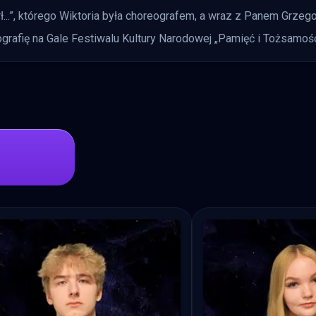
arł...”, którego Wiktoria była choreografem, a wraz z Panem Grz
ografię na Gale Festiwalu Kultury Narodowej „Pamięć i Tożsamość