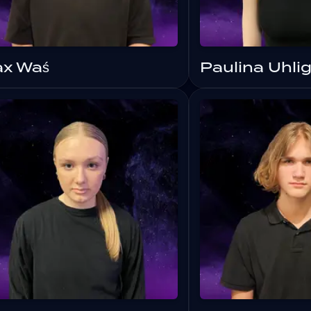
x Waś
Paulina Uhli