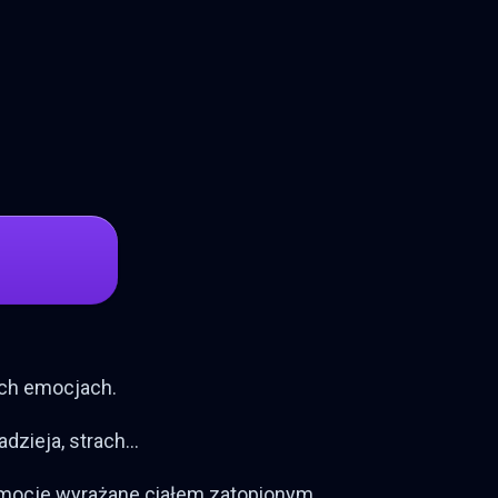
ich emocjach.
dzieja, strach...
 emocje wyrażane ciałem zatopionym