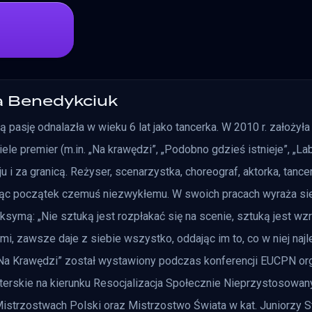
a Benedykciuk
 pasję odnalazła w wieku 6 lat jako tancerka. W 2010 r. założyła 
ele premier (m.in. „Na krawędzi”, „Podobno gdzieś istnieje”, „Labir
u i za granicą. Reżyser, scenarzystka, choreograf, aktorka, tance
jąc początek czemuś niezwykłemu. W swoich pracach wyraża sieb
aksymą: „Nie sztuką jest rozpłakać się na scenie, sztuką jest 
źmi, zawsze daje z siebie wszystko, oddając im to, co w niej najl
 „Na Krawędzi” został wystawiony podczas konferencji EUCPN o
terskie na kierunku Resocjalizacja Społecznie Nieprzystosowany
istrzostwach Polski oraz Mistrzostwo Świata w kat. Juniorzy St