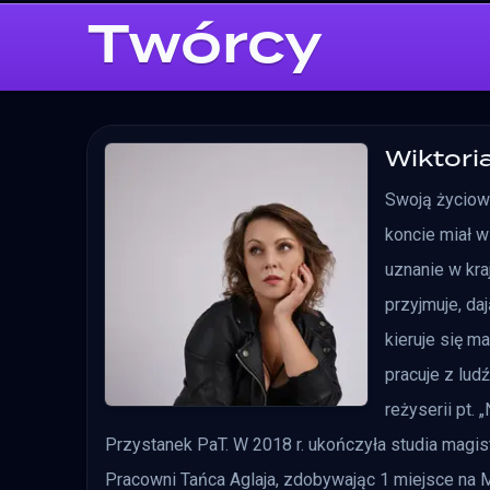
Twórcy
Wiktori
Swoją życiową
koncie miał wi
uznanie w kraj
przyjmuje, da
kieruje się m
pracuje z lud
reżyserii pt.
Przystanek PaT. W 2018 r. ukończyła studia magis
Pracowni Tańca Aglaja, zdobywając 1 miejsce na M