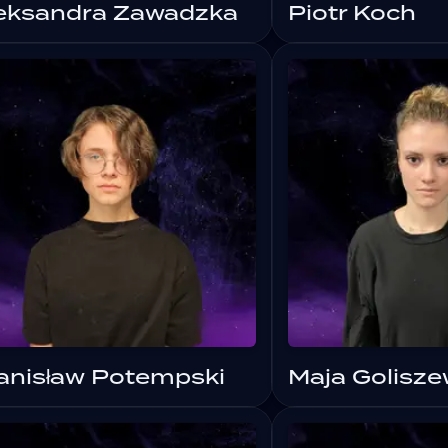
eksandra Zawadzka
Piotr Koch
anisław Potempski
Maja Golisz