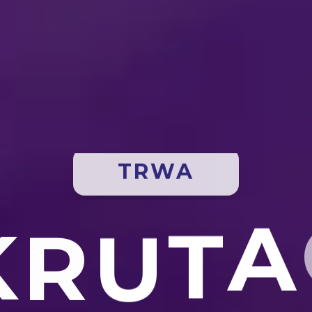
TRWA
K
R
U
T
A