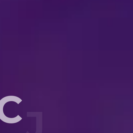
C
J
A