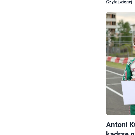
Czytaj więcej
i na całym św
Antoni 
kadrze 