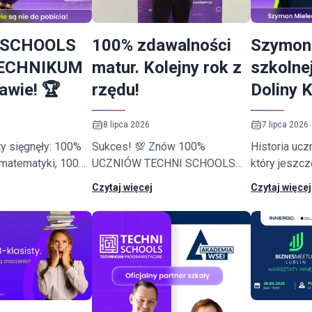
 SCHOOLS
100% zdawalności
Szymon 
TECHNIKUM
matur. Kolejny rok z
szkolne
awie! 🏆
rzędu!
Doliny 
8 lipca 2026
7 lipca 2026
y sięgnęły: 100%
Sukces! 💯 Znów 100%
Historia ucz
 matematyki, 100%
UCZNIÓW TECHNI SCHOOLS
który jeszcz
angielskiego, 93%
ZDAŁO MATURĘ.
do startupu
Czytaj więcej
Czytaj więcej
.
San Francisc
więtujemy świetne
ch uczniów.