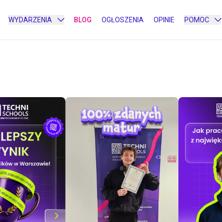
WYDARZENIA
BLOG
OGŁOSZENIA
OPINIE
POMOC