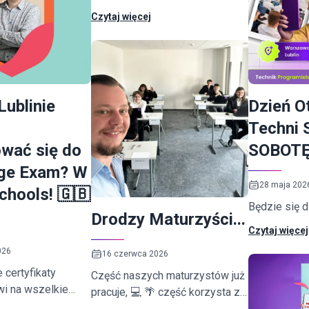
współpracy jest #TECHHERWAY
Czytaj więcej
- konferencja o kobietach w
technologii, którą organizujemy
od 2025 roku.
Lublinie
Dzień O
Techni 
wać się do
SOBOTĘ
ge Exam? W
28 maja 202
chools! 🇬🇧
Będzie się d
Drodzy Maturzyści...
Czytaj więcej
026
16 czerwca 2026
 certyfikaty
Część naszych maturzystów już
wi na wszelkie
pracuje, 💻 🌴 część korzysta z
 kierunki w Polsce
zasłużonego odpoczynku, a