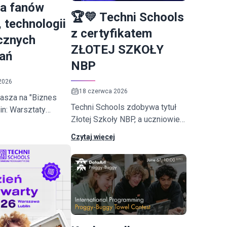
la fanów
🏆💛 Techni Schools
 technologii
z certyfikatem
ycznych
ZŁOTEJ SZKOŁY
ań
NBP
2026
18 czerwca 2026
rasza na "Biznes
Techni Schools zdobywa tytuł
in: Warsztaty
Złotej Szkoły NBP, a uczniowie
wyróżnienie w kategorii "Debata
Czytaj więcej
Szkolna". To elitarny,
ogólnopolski program
edukacyjny.