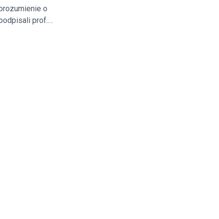
orozumienie o
odpisali prof.
wska, dziekan
szawie oraz
łowski - CEO
ls.