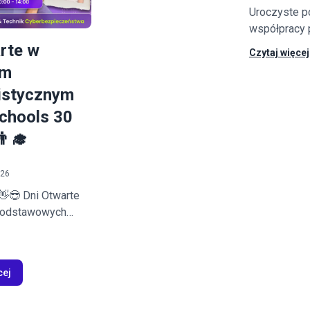
czyli rywalizacja w corocznym
Uroczyste p
szkolnym hackathonie
współpracy p
#technischools.
Iwona Klono
rte w
Czytaj więcej
AWSB w War
um
Mateusz Koz
istycznym
Techni Schoo
chools 30
‍🎓
026
👋😎 Dni Otwarte
podstawowych
ami.
cej