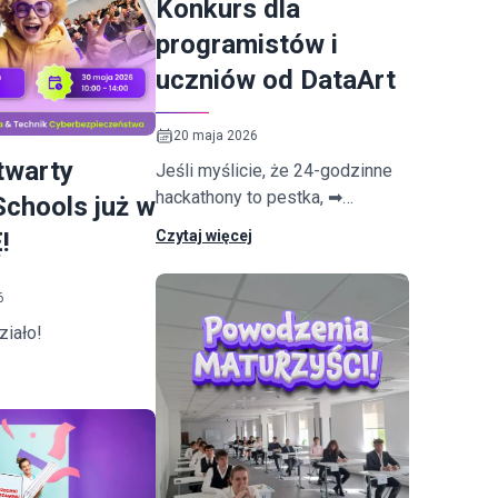
Konkurs dla
programistów i
uczniów od DataArt
20 maja 2026
twarty
Jeśli myślicie, że 24-godzinne
hackathony to pestka, ➡
Schools już w
spróbujcie z konkursem od
Czytaj więcej
!
DataArt, w którym macie 42
minuty na...
6
ziało!