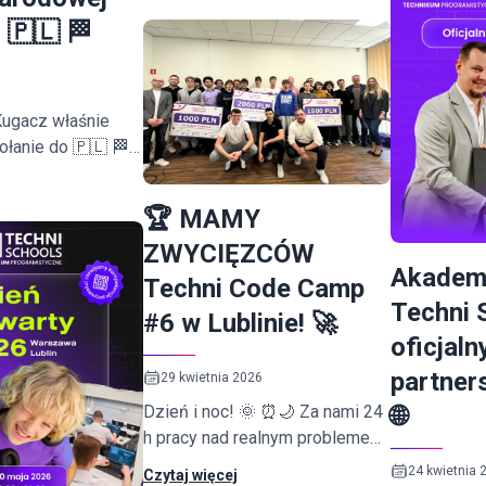
ósmoklasist
! 🇵🇱 🏁
Kugacz właśnie
ołanie do 🇵🇱 🏁
wej na sezon
🏆 MAMY
ZWYCIĘZCÓW
Akadem
Techni Code Camp
Techni 
#6 w Lublinie! 🚀
oficjal
partner
29 kwietnia 2026
🌐
Dzień i noc! 🌞 ⏰🌙 Za nami 24
h pracy nad realnym problemem
programistyczno-biznesowym,
24 kwietnia 
Czytaj więcej