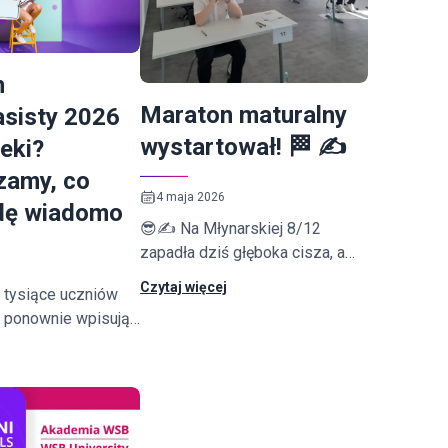
n
Maraton maturalny
sisty 2026
wystartował! 🏁 ✍
eki?
zamy, co
4 maja 2026
dę wiadomo
😎✍ Na Młynarskiej 8/12
zapadła dziś głęboka cisza, a
nasi wspaniali uczniowie
Czytaj więcej
 tysiące uczniów
rozpoczęli maturalny maraton.
 ponownie wpisują
rkę jedno pytanie:
egzamin
y 2026”, aby
awdziwe przecieki
 na egzamin