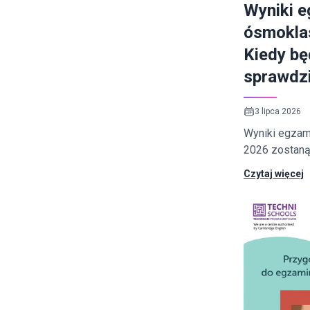
Wyniki 
ósmoklas
Kiedy bę
sprawdzi
3 lipca 2026
Wyniki egzam
2026 zostaną
przez Centra
Czytaj więcej
Egzaminacyjną
2026 roku o g