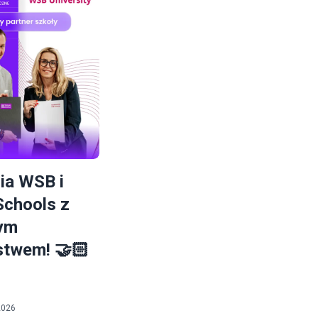
y 2026.
ia WSB i
Schools z
nym
stwem! 🤝🏻
2026