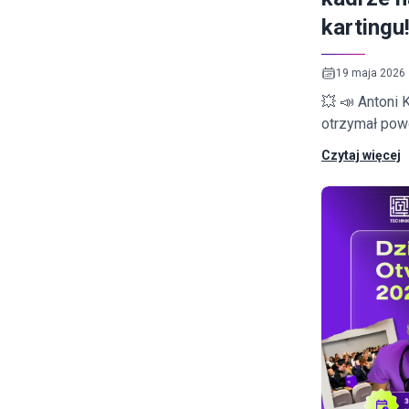
kartingu
19 maja 2026
💥 📣 Antoni 
otrzymał pow
kadry narodo
Czytaj więcej
2026.