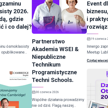
egzaminu
Event d
isty 2026.
biznesu,
dą, gdzie
i prakt
ć i co dalej?
rozwiąz
19 czerwca 
Partnerstwo
inu ósmoklasisty
Innergo zap
Akademia WSEI &
 opublikowane
Meetup Lubl
Niepubliczne
lną Komisję
INNERGO".
Czytaj więcej
Technikum
 w piątek 3 lipca
odzinie 8:30
Programistyczne
Techni Schools.
30 czerwca 2026
Wspólne działania prowadzimy
nie od dziś. Flagą naszej