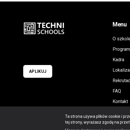
Menu
O szkol
Program
Kadra
Lokaliza
APLIKUJ
Rekrutac
FAQ
Kontakt
Niepubliczne Technikum
Techni 
Ta strona używa plików cookie i prz
Programistyczne Warszawa, Lublin,
tej strony, wyrażasz zgodę na prze
Wrocław