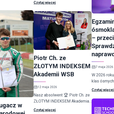
Czytaj więcej
iecie. 🏫 🌍
jeszcze inni są z nami właśnie
na rejsie żeglarskim! ⛵
Egzami
ósmokla
– przeci
Sprawd
napraw
Piotr Ch. ze
ZŁOTYM INDEKSEM
7 maja 2026
Akademii WSB
W 2026 roku
klas ósmych
w wyszukiwa
12 maja 2026
Czytaj więcej
„przecieki 
Nasz absolwent 🏆 Piotr Ch. ze
ósmoklasist
ZŁOTYM INDEKSEM Akademia
Kugacz w
odnaleźć pr
WSB - WSB University w
Czytaj więcej
arkuszy CKE
narodowej
Warszawie. ✨