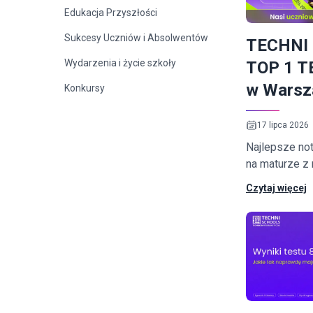
Edukacja Przyszłości
Sukcesy Uczniów i Absolwentów
TECHNI
Wydarzenia i życie szkoły
TOP 1 
w Warsz
Konkursy
17 lipca 2026
Najlepsze not
na maturze z
na maturze z 
Czytaj więcej
na maturze z j
polskiego. Ś
wyniki naszy