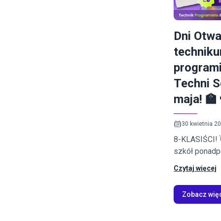
Dni Otwa
technik
program
Techni S
maja! 🏫
30 kwietnia 2
8-KLASIŚCI! 
szkół ponad
2026 przed n
Czytaj więcej
Zobacz wię