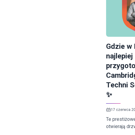
Gdzie w 
najlepiej
przygoto
Cambrid
Techni S
✨
17 czerwca 2
Te prestiżowe
otwierają drz
anglojęzyczne