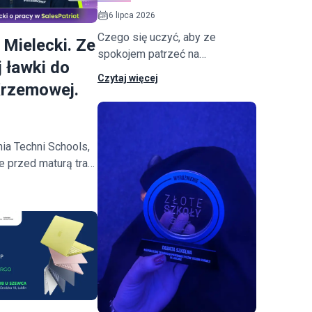
6 lipca 2026
Czego się uczyć, aby ze
Mielecki. Ze
spokojem patrzeć na
j ławki do
zmieniający się rynek pracy?
Czytaj więcej
Krzemowej.
Jak zapewnić bezpieczeństwo
AI - od podstaw do systemów
autonomicznych? To tylko
namiastka, bo...
nia Techni Schools,
e przed maturą trafił
 technologicznego w
o.