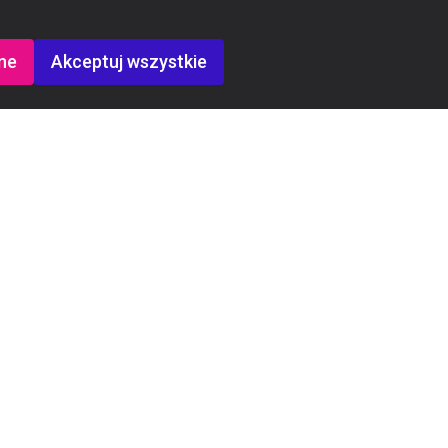
ne
Akceptuj wszystkie
Kontakt
Rekrutacja:
+48 721 221 299
Dyrektor Warszawa: