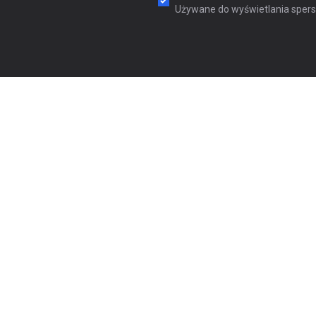
Używane do wyświetlania sperso
Menu
O szkol
Program
Kadra