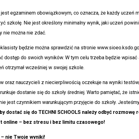
 jest egzaminem obowiązkowym, co oznacza, że każdy uczeń mu
yć szkołę. Nie jest określony minimalny wynik, jaki uczeń powin
 nie można nie zdać.
lasisty będzie można sprawdzić na stronie www.sioeo.ksdo.gov
ć dostęp do swoich wyników. W tym celu trzeba będzie wpisać
eń otrzymał wcześniej w swojej szkole.
w oraz nauczycieli z niecierpliwością oczekuje na wyniki testów,
unkuje dostanie się do szkoły średniej. Warto pamiętać, że istni
nie jest czynnikiem warunkującym przyjęcie do szkoły. Jesteśm
by dostać się do TECHNI SCHOOLS należy odbyć rozmowę re
t online – bez stresu i bez limitu czasowego!
 – nie Twoje wyniki!