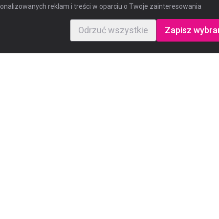
nalizowanych reklam i treści w oparciu o Twoje zainteresowania
Odrzuć wszystkie
Zapisz wybra
Ważne linki
e
Polityka prywatności
Regulamin rekrutacji
Regulamin strony