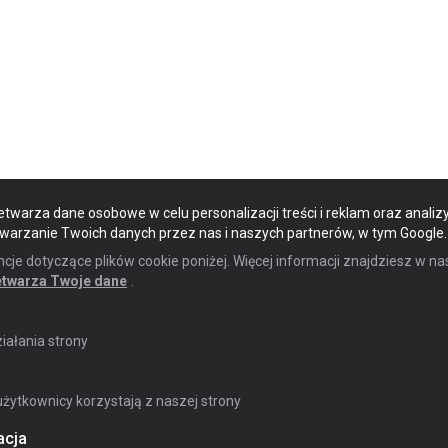
etwarza dane osobowe w celu personalizacji treści i reklam oraz analizy
twarzanie Twoich danych przez nas i naszych partnerów, w tym Google.
e dotyczące plików cookie poniżej. Więcej informacji znajdziesz w na
etwarza Twoje dane
.
ałania strony
żytkownicy korzystają z naszej strony
acja