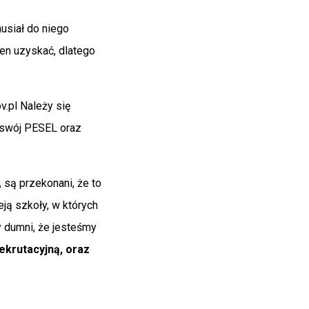
siał do niego
ien uzyskać, dlatego
.pl Należy się
 swój PESEL oraz
 są przekonani, że to
eją szkoły, w których
y dumni, że jesteśmy
krutacyjną, oraz