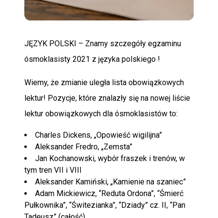
POMOC
JĘZYK POLSKI – Znamy szczegóły egzaminu
ósmoklasisty 2021 z języka polskiego !
Wiemy, że zmianie uległa lista obowiązkowych
lektur! Pozycje, które znalazły się na nowej liście
lektur obowiązkowych dla ósmoklasistów to:
Charles Dickens, „Opowieść wigilijna”
Aleksander Fredro, „Zemsta”
Jan Kochanowski, wybór fraszek i trenów, w
tym tren VII i VIII
Aleksander Kamiński, „Kamienie na szaniec”
Adam Mickiewicz, “Reduta Ordona”, “Śmierć
Pułkownika”, “Świtezianka”, “Dziady” cz. II, “Pan
Tadeusz” (całość)