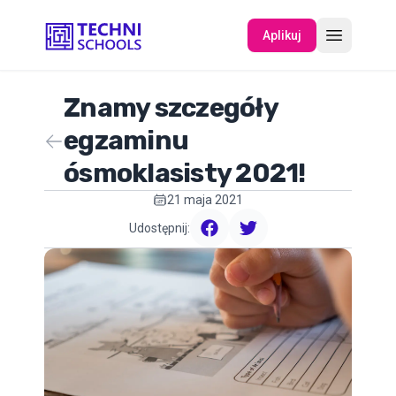
Aplikuj
Znamy szczegóły
O NAS
egzaminu
ósmoklasisty 2021!
WYDARZENIA
21 maja 2021
Udostępnij:
facebook
twitter