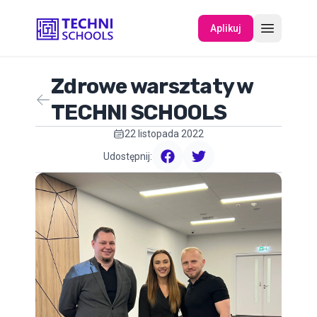
Aplikuj
Zdrowe warsztaty w
O NAS
TECHNI SCHOOLS
22 listopada 2022
WYDARZENIA
Udostępnij:
facebook
twitter