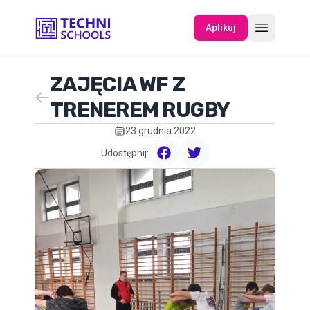
Aplikuj
ZAJĘCIA WF Z
O NAS
TRENEREM RUGBY
23 grudnia 2022
WYDARZENIA
Udostępnij:
facebook
twitter