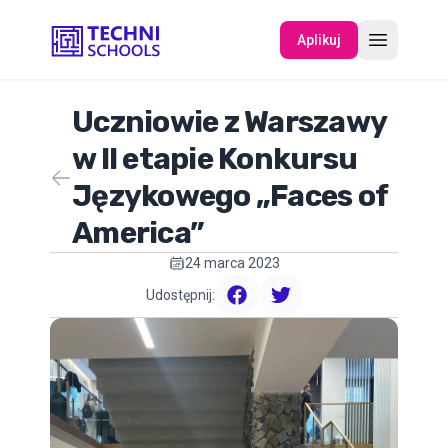
Aplikuj
Uczniowie z Warszawy
O NAS
w II etapie Konkursu
Językowego „Faces of
WYDARZENIA
America”
24 marca 2023
Udostępnij:
facebook
twitter