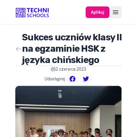
Aplikuj
Sukces uczniów klasy II
O NAS
na egzaminie HSK z
języka chińskiego
WYDARZENIA
2 czerwca 2023
Udostępnij:
facebook
twitter