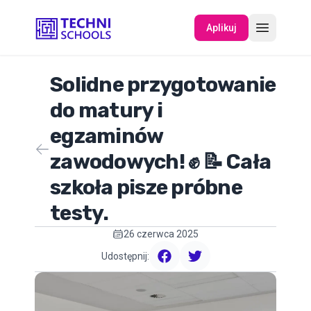
Aplikuj
Solidne przygotowanie
O NAS
do matury i
egzaminów
WYDARZENIA
zawodowych! ✊ 📝 Cała
szkoła pisze próbne
testy.
26 czerwca 2025
Udostępnij:
facebook
twitter