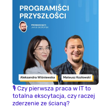
POMOC
🎙️ Czy pierwsza praca w IT to
totalna ekscytacja, czy raczej
zderzenie ze ścianą?