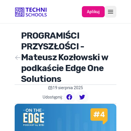
Aplikuj
PROGRAMIŚCI
O NAS
PRZYSZŁOŚCI -
Mateusz Kozłowski w
WYDARZENIA
podkaście Edge One
Solutions
19 sierpnia 2025
Udostępnij:
facebook
twitter