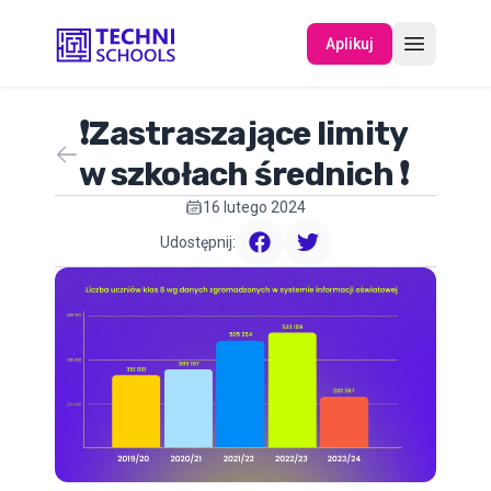
Aplikuj
❗Zastraszające limity
O NAS
w szkołach średnich ❗
16 lutego 2024
WYDARZENIA
Udostępnij:
facebook
twitter