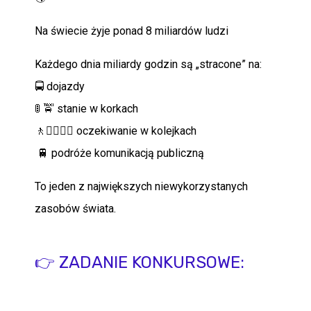
Na świecie żyje ponad 8 miliardów ludzi
Każdego dnia miliardy godzin są „stracone” na:
🚍 dojazdy
🚦 🚖 stanie w korkach
🚶🚶‍♀️🚶‍♂️ oczekiwanie w kolejkach
🚆 podróże komunikacją publiczną
To jeden z największych niewykorzystanych
zasobów świata.
👉 ZADANIE KONKURSOWE: