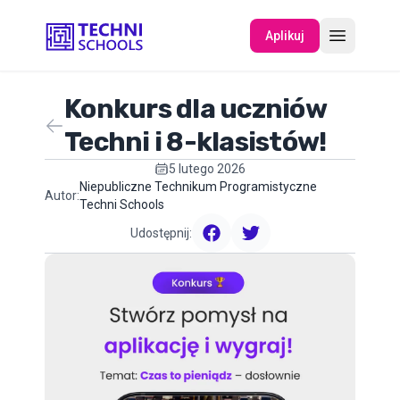
Aplikuj
Konkurs dla uczniów
O NAS
Techni i 8-klasistów!
5 lutego 2026
WYDARZENIA
Niepubliczne Technikum Programistyczne
Autor:
Techni Schools
Udostępnij:
facebook
twitter