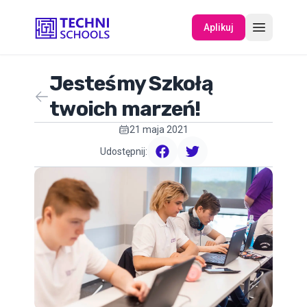
Aplikuj
Jesteśmy Szkołą
O NAS
twoich marzeń!
21 maja 2021
WYDARZENIA
Udostępnij:
facebook
twitter