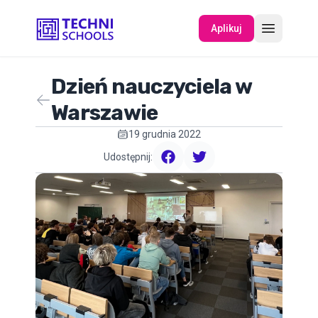
Aplikuj
Dzień nauczyciela w
O NAS
Warszawie
19 grudnia 2022
WYDARZENIA
Udostępnij:
facebook
twitter