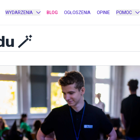
WYDARZENIA
BLOG
OGŁOSZENIA
OPINIE
POMOC
du 🪄