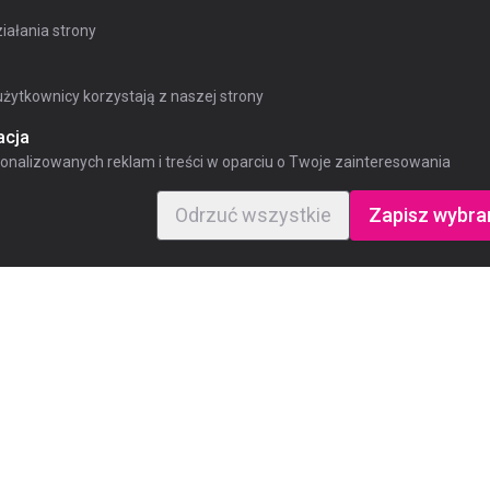
ałania strony
żytkownicy korzystają z naszej strony
acja
nalizowanych reklam i treści w oparciu o Twoje zainteresowania
Odrzuć wszystkie
Zapisz wybra