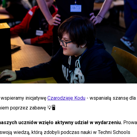
t wspieramy inicjatywę
Czarodzieje Kodu
- wspaniałą szansę dla
iem poprzez zabawę 💡🖥️
naszych uczniów wzięło aktywny udział w wydarzeniu.
Prowad
ie swoją wiedzą, którą zdobyli podczas nauki w Techni Schools