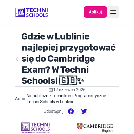
Aplikuj
Gdzie w Lublinie
O NAS
najlepiej przygotować
się do Cambridge
WYDARZENIA
Exam? W Techni
Schools! 🇬🇧✨
17 czerwca 2026
Niepubliczne Technikum Programistyczne
Autor:
Techni Schools w Lublinie
Udostępnij:
facebook
twitter