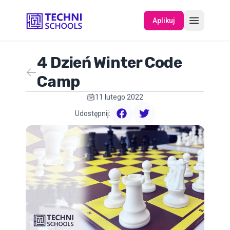
Aplikuj
4 Dzień Winter Code
O NAS
Camp
11 lutego 2022
WYDARZENIA
Udostępnij:
facebook
twitter