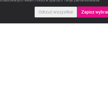
nalizowanych reklam i treści w oparciu o Twoje zainteresowania
Odrzuć wszystkie
Zapisz wybra
Ważne linki
e
Polityka prywatności
Regulamin rekrutacji
Regulamin strony
cja
Plan nauczania