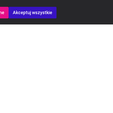
ne
Akceptuj wszystkie
Kontakt
Rekrutacja:
+48 721 221 299
Dyrektor Warszawa:
+48 782 188 522