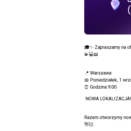
🎓✨ Zapraszamy na ofi
💫💻📖
📍 Warszawa
📅 Poniedziałek, 1 wr
⏰ Godzina 9:00
NOWA LOKALIZACJA! 👉 
Razem otworzymy nowy 
👋🏻