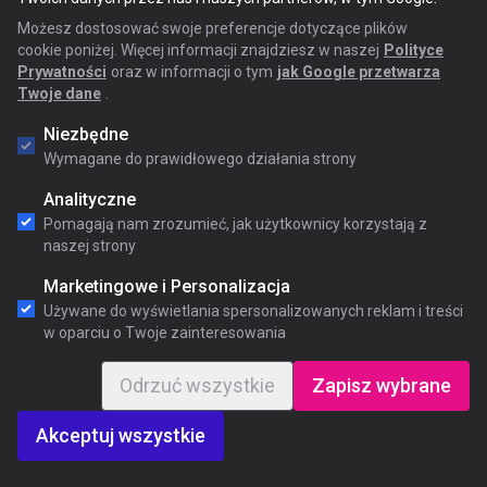
obecnie zarządzająca zespołem Billing w
Możesz dostosować swoje preferencje dotyczące plików
Sii Polska. Liderka programu
cookie poniżej. Więcej informacji znajdziesz w naszej
Polityce
mentoringowego wspierająca w zakresie
Prywatności
oraz w informacji o tym
jak Google przetwarza
Twoje dane
.
rozwoju osobistego, wyboru ścieżki
Niezbędne
kariery, budowania marki osobistej.
Wymagane do prawidłowego działania strony
Autorka publikacji z zakresu
Analityczne
zarządzania, prowadzi wewnętrzne
Pomagają nam zrozumieć, jak użytkownicy korzystają z
szkolenia, występuje jako prelegent.
naszej strony
Prowadzi działalność doradczą dla firm
Marketingowe i Personalizacja
Używane do wyświetlania spersonalizowanych reklam i treści
oraz współtworzy rodzinny projekt -
w oparciu o Twoje zainteresowania
hodowlę psów i sklep internetowy
Odrzuć wszystkie
Zapisz wybrane
Dogoholic. Prywatnie jest miłośniczką
ogrodnictwa.
Akceptuj wszystkie