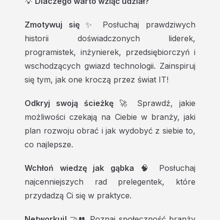
💡
Dlaczego warto wziąć udział?
Zmotywuj się
✨ Posłuchaj prawdziwych
historii doświadczonych liderek,
programistek, inżynierek, przedsiębiorczyń i
wschodzących gwiazd technologii. Zainspiruj
się tym, jak one kroczą przez świat IT!
Odkryj swoją ścieżkę
🚀 Sprawdź, jakie
możliwości czekają na Ciebie w branży, jaki
plan rozwoju obrać i jak wydobyć z siebie to,
co najlepsze.
Wchłoń wiedzę jak gąbka
🧠 Posłuchaj
najcenniejszych rad prelegentek, które
przydadzą Ci się w praktyce.
Networkuj!
🤝👥 Poznaj społeczność branży