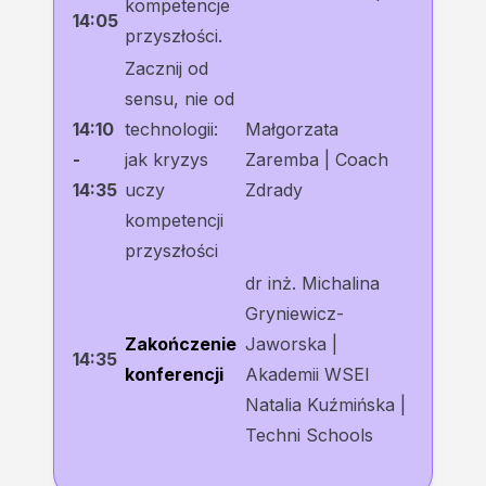
kompetencje
14:05
przyszłości.
Zacznij od
sensu, nie od
14:10
technologii:
Małgorzata
-
jak kryzys
Zaremba | Coach
14:35
uczy
Zdrady
kompetencji
przyszłości
dr inż. Michalina
Gryniewicz-
Zakończenie
Jaworska |
14:35
konferencji
Akademii WSEI
Natalia Kuźmińska |
Techni Schools