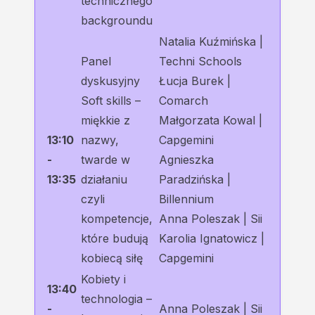
technicznego
backgroundu
Natalia Kuźmińska |
Panel
Techni Schools
dyskusyjny
Łucja Burek |
Soft skills –
Comarch
miękkie z
Małgorzata Kowal |
13:10
nazwy,
Capgemini
-
twarde w
Agnieszka
13:35
działaniu
Paradzińska |
czyli
Billennium
kompetencje,
Anna Poleszak | Sii
które budują
Karolia Ignatowicz |
kobiecą siłę
Capgemini
Kobiety i
13:40
technologia –
-
Anna Poleszak | Sii