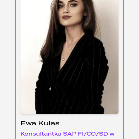
Ewa Kulas
Konsultantka SAP FI/CO/SD w