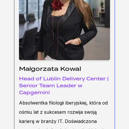
Małgorzata Kowal
Head of Lublin Delivery Center |
Senior Team Leader w
Capgemini
Absolwentka filologii iberyjskiej, która od
ośmiu lat z sukcesem rozwija swoją
karierę w branży IT. Doświadczona