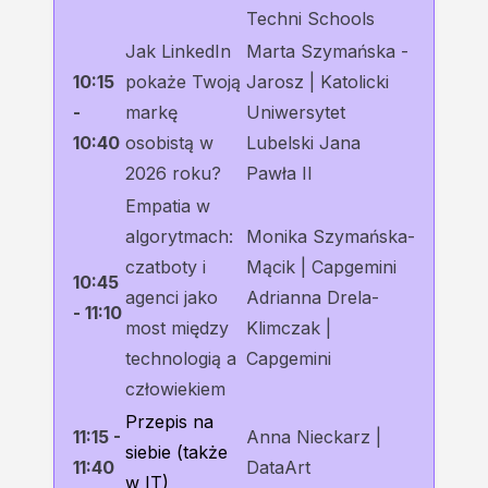
Techni Schools
Jak LinkedIn
Marta Szymańska -
10:15
pokaże Twoją
Jarosz | Katolicki
-
markę
Uniwersytet
10:40
osobistą w
Lubelski Jana
2026 roku?
Pawła II
Empatia w
algorytmach:
Monika Szymańska-
czatboty i
Mącik | Capgemini
10:45
agenci jako
Adrianna Drela-
- 11:10
most między
Klimczak |
technologią a
Capgemini
człowiekiem
Przepis na
11:15 -
Anna Nieckarz |
siebie (także
11:40
DataArt
w IT)