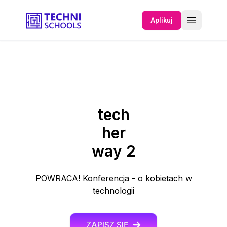
Aplikuj
O NAS
WYDARZENIA
tech
her
way 2
POWRACA! Konferencja - o kobietach w
technologii
ZAPISZ SIĘ