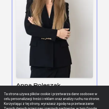
Anna Poleszak
Head of Billing Sii
Ta strona używa plików cookie i przetwarza dane osobowe w
celu personalizacji treści i reklam oraz analizy ruchu na stronie.
Manager z wieloletnim doświadczeniem,
Korzystając z tej strony, wyrażasz zgodę na przetwarzanie
Twoich danych przez nas i naszych partnerów, w tym Google.